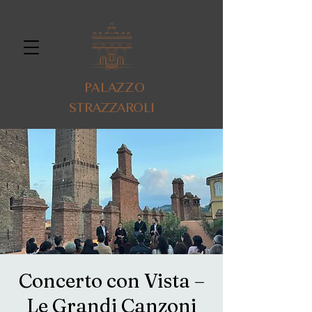
PALAZZO
STRAZZAROLI
Concerto con Vista –
Le Grandi Canzoni