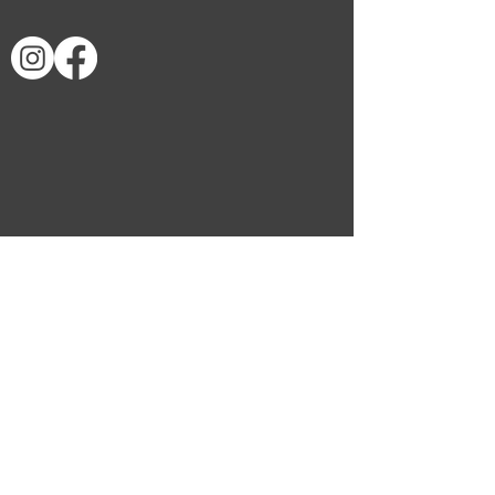
Sign up for our newsletter 
to stay updated on Palazzo 
events!
Email
*
Subscribe