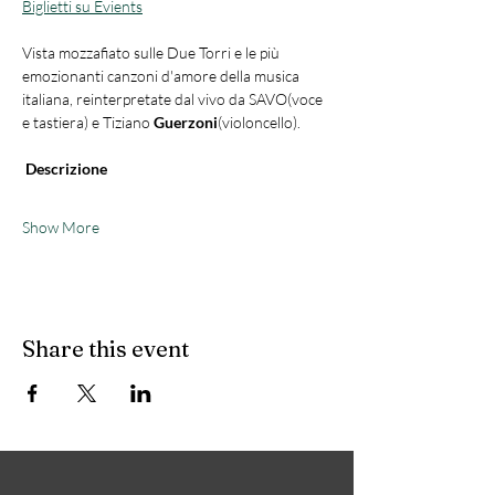
Biglietti su Evients
Vista mozzafiato sulle Due Torri e le più 
emozionanti canzoni d'amore della musica 
italiana, reinterpretate dal vivo da SAVO(voce 
e tastiera) e Tiziano
 Guerzoni
(violoncello).
Descrizione
Show More
Share this event