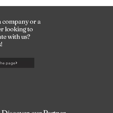
a company or a
r looking to
te with us?
!
 the page
Discover our Partner