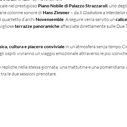
ale nel prestigioso 
Piano Nobile di Palazzo Strazzaroli
, uno degli
arie colonne sonore di 
Hans Zimmer
 – da 
Il Gladiatore
 a 
Interstellar
 
l quartetto d’archi 
Novensemble
. A seguire verrà servito un 
calice
vigliose 
terrazze panoramiche
 affacciate direttamente sulle Due T
ica, cultura e piacere conviviale
 in un’atmosfera senza tempo.Cir
, gli ospiti vivranno un viaggio emozionale attraverso le più iconic
e repliche nella stessa giornata: una mattutina e una pomeridiana.
 tra le due sessioni prenotare.