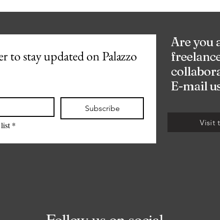
Are you 
r to stay updated on Palazzo 
freelance
collabora
E-mail us
Subscribe
Visit
list
*
Follow us on social