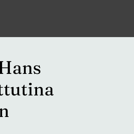
 Hans
ttutina
on