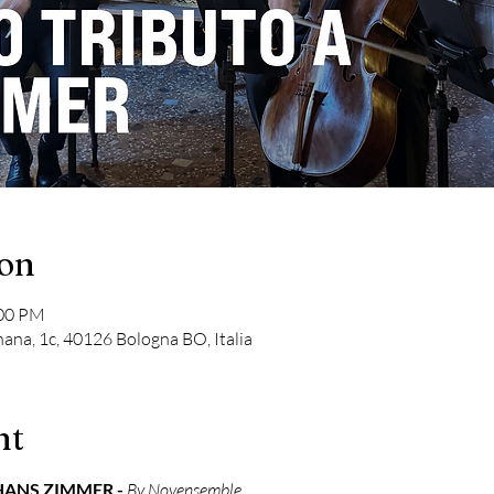
ion
:00 PM
nana, 1c, 40126 Bologna BO, Italia
nt
ANS ZIMMER - 
By Novensemble