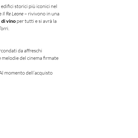
 edifici storici più iconici nel 
e 
Il Re Leone
 – rivivono in una 
 di vino
 per tutti e si avrà la 
orri.
condati da affreschi 
he melodie del cinema firmate 
 Al momento dell’acquisto 