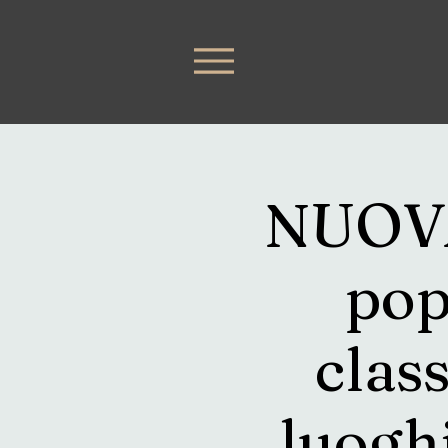
NUOVA
pop
class
luoghi