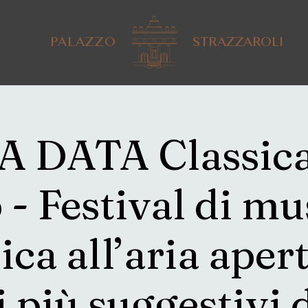
PALAZZO
STRAZZAROLI
 DATA Classic
 - Festival di mu
ica all’aria aper
 più suggestivi d