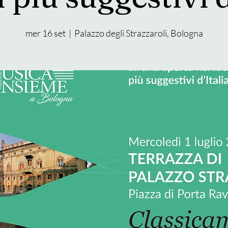
mer 16 set
  |  
Palazzo degli Strazzaroli, Bologna