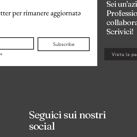
Sei un'az
etter per rimanere aggiornatə 
Professio
collabor
Scrivici!
Subscribe
Visita la p
*
Seguici sui nostri
social