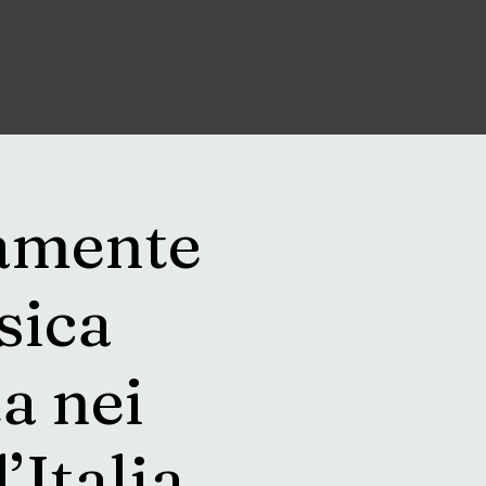
amente
sica
ta nei
’Italia