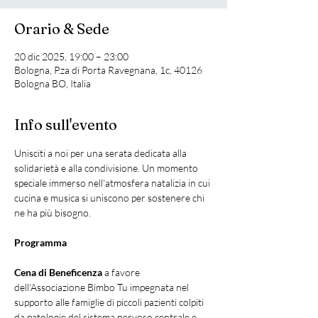
Orario & Sede
20 dic 2025, 19:00 – 23:00
Bologna, P.za di Porta Ravegnana, 1c, 40126
Bologna BO, Italia
Info sull'evento
Unisciti a noi per una serata dedicata alla 
solidarietà e alla condivisione. Un momento 
speciale immerso nell'atmosfera natalizia in cui 
cucina e musica si uniscono per sostenere chi 
ne ha più bisogno.
Programma
Cena di Beneficenza
 a favore 
dell'Associazione Bimbo Tu impegnata nel 
supporto alle famiglie di piccoli pazienti colpiti 
da patologie del sistema nervoso centrale e 