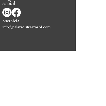
social
o scrivici a
info@palazzo strazzaroli.com
Iscriviti alla nostra newsletter 
per rimanere aggiornatə sugli 
eventi di Palazzo!
Email
*
Subscribe